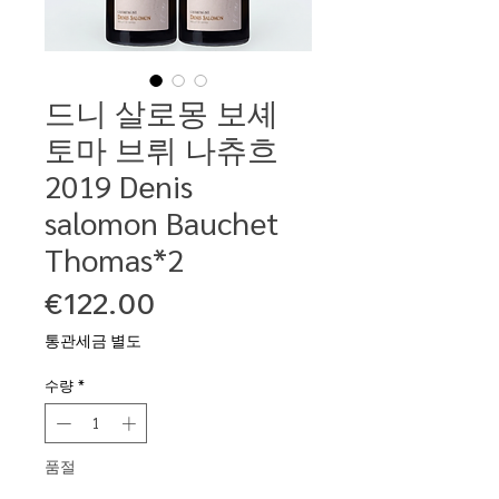
드니 살로몽 보셰
토마 브뤼 나츄흐
2019 Denis
salomon Bauchet
Thomas*2
가
€122.00
격
통관세금 별도
수량
*
품절