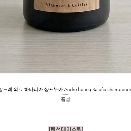
앙드레 외끄-하타피아 샹프누아 André heucq Ratafia champenoi
품절
[랜선테이스팅]