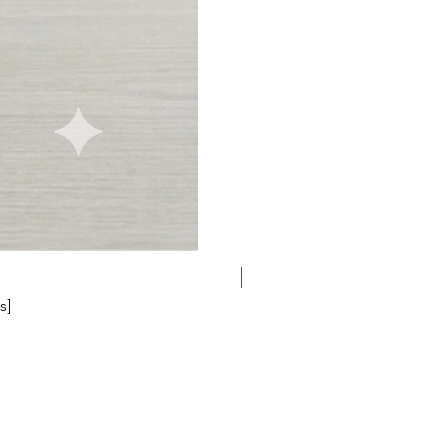
샴페인
s]
드니살로