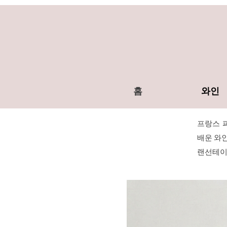
홈
와인
프랑스 
배운 와인
랜선테이