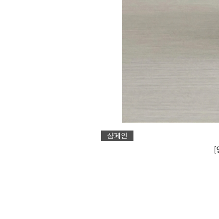
샴페인
[