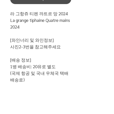
라 그항쥬 티펜 꺄트르 망 2024
La grange tiphaine Quatre mains
2024
[와인너리 및 와인정보]
사진2-3번을 참고해주세요
[배송 정보]
1병 배송비: 20유로 별도
(국제 항공 및 국내 우체국 택배
배송료)
[통관시 납부세액-적용환율
1740원]
예상세액: 약 23,000원
최종 금액: 54유로(배송료 포함