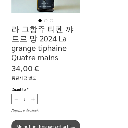
라 그항쥬 티펜 꺄
트르 망 2024 La
grange tiphaine
Quatre mains
Prix
34,00 €
통관세금 별도
Quantité
*
Rupture de stock
Me notifier lorsque cet article est disponible