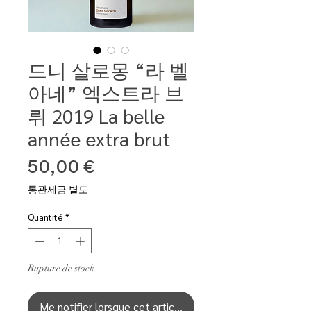
드니 살로몽 “라 벨
아네” 엑스트라 브
뤼 2019 La belle
année extra brut
Prix
50,00 €
통관세금 별도
Quantité
*
Rupture de stock
Me notifier lorsque cet article est disponible