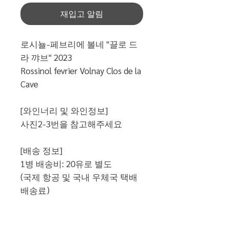
재입고 알림
로시뇰-페브리에 볼네 "끌로 드
라 꺄브" 2023
Rossinol fevrier Volnay Clos de la
Cave
[와인너리 및 와인정보]
사진2-3번을 참고해주세요
[배송 정보]
1병 배송비: 20유로 별도
(국제 항공 및 국내 우체국 택배
배송료)
[통관시 납부세액-적용환율