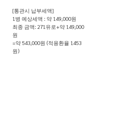
[통관시 납부세액]
1병 예상세액 : 약 149,000원
최종 금액: 271유로+약 149,000
원
=약 543,000원 (적용환율 1453
원)
[배송 정보]
항공 및 우체국 택배 배송료 포
함
***5월 말-6월초 배송 예정***
자세한 일정은 추후 유튜브 커뮤
니티로 안내드리겠습니다.
☺
www.youtube.com/c/FRANCEWA