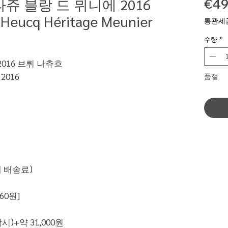
쥬 블랑 드 뮈니에 2016
€49
ucq Héritage Meunier
통관세
수량
*
016 브뤼 나츄흐
 2016
품절
배 배송료)
60원]
)+약 31,000원