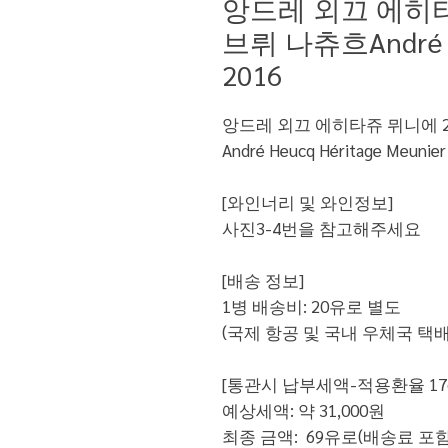
앙드레 외끄 에히타
브뤼 나츄흐André He
2016
앙드레 외끄 에히타쥬 뮈니에 2
André Heucq Héritage Meunier
[와인너리 및 와인정보]
사진3-4번을 참고해주세요
[배송 정보]
1병 배송비: 20유로 별도
(국제 항공 및 국내 우체국 택
[통관시 납부세액-적용환율 17
예상세액: 약 31,000원
최종 금액: 69유로(배송료 포함시