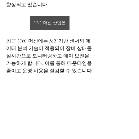
향상되고 있습니다.
CNC 머신 산업은
최근 CNC 머신에는 IoT 기반 센서와 데
이터 분석 기술이 적용되어 장비 상태를 
실시간으로 모니터링하고 예지 보전을 
가능하게 합니다. 이를 통해 다운타임을 
소개
줄이고 운영 비용을 절감할 수 있습니다. 
그룹에 오신 것을 환영합니다. 다른 회원
또한 다축 CNC 머신과 자동 공구 교환 
과의 교류 및 업데이트 수신, 동영상 공
유 등의 활동을 시작하세요.
시스템은 복잡한 부품도 한 번의 셋업으
로 가공할 수 있어 항공우주, 자동차, 의
료기기 산업에서 활용도가 높아지고 있
명
습니다.
lissa
팔로우
lissa
친환경 기술 역시 CNC 머신 산업의 중요
wineconnect21
팔로우
한 트렌드입니다. 에너지 효율이 높은 모
전체 회원 보기(2명)
터와 절삭유 사용 최적화 기술은 지속 가